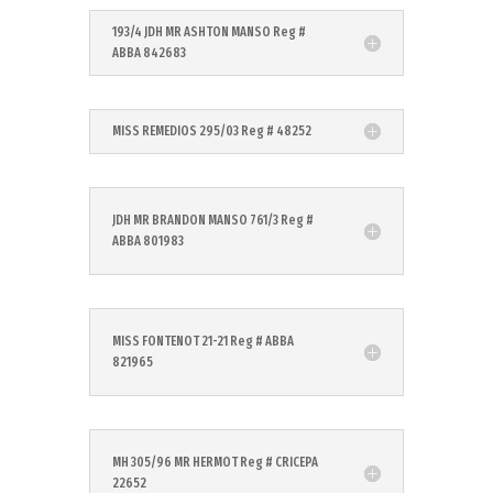
193/4 JDH MR ASHTON MANSO Reg #
ABBA 842683
MISS REMEDIOS 295/03 Reg # 48252
JDH MR BRANDON MANSO 761/3 Reg #
ABBA 801983
MISS FONTENOT 21-21 Reg # ABBA
821965
MH 305/96 MR HERMOT Reg # CRICEPA
22652